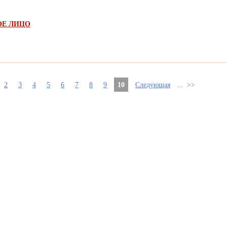
ОЕ ЛИЦО
2
3
4
5
6
7
8
9
10
Следующая
...
>>