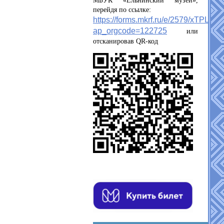
МБУК «Ельнинский музей»,
перейдя по ссылке:
https://forms.mkrf.ru/e/2579/xTPLeB
ap_orgcode=122725
или
отсканировав QR-код