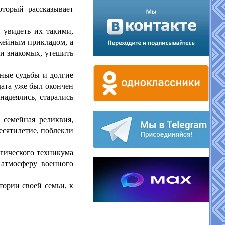
оторый рассказывает
 увидеть их такими,
ужейным прикладом, а
 и знакомых, утешить
дные судьбы и долгие
дата уже был окончен
адеялись, старались
 семейная реликвия,
есятилетие, поблекли
гического техникума
 атмосферу военного
тории своей семьи, к