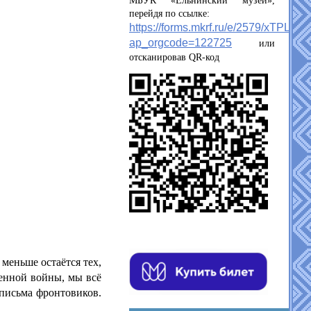
МБУК «Ельнинский музей»,
перейдя по ссылке:
https://forms.mkrf.ru/e/2579/xTPLeB
ap_orgcode=122725
или
отсканировав QR-код
 меньше остаётся тех,
венной войны, мы всё
 письма фронтовиков.