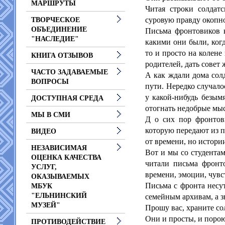
МАРШРУТЫ
Читая строки солдатс
суровую правду окопн
ТВОРЧЕСКОЕ
ОБЪЕДИНЕНИЕ
Письма фронтовиков к
"НАСЛЕДИЕ"
какими они были, ког
то и просто на колене
КНИГА ОТЗЫВОВ
родителей, дать совет
ЧАСТО ЗАДАВАЕМЫЕ
А как ждали дома сол
ВОПРОСЫ
пути. Нередко случало
у какой-нибудь безым
ДОСТУПНАЯ СРЕДА
отогнать недобрые мы
МЫ В СМИ
Д о сих пор фронтов
которую передают из п
ВИДЕО
от времени, но истори
НЕЗАВИСИМАЯ
Вот и мы со студента
ОЦЕНКА КАЧЕСТВА
читали письма фронто
УСЛУГ,
времени, эмоции, чувс
ОКАЗЫВАЕМЫХ
Письма с фронта несу
МБУК
"ЕЛЬНИНСКИЙ
семейным архивам, а з
МУЗЕЙ"
Прошу вас, храните со
Они и просты, и поро
ПРОТИВОДЕЙСТВИЕ