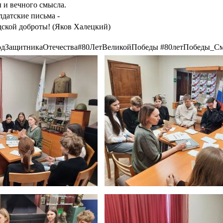
ы и вечного смысла.
лдатские письма -
ской доброты! (Яков Халецкий)
дЗащитникаОтечества#80ЛетВеликойПобеды #80летПобеды_С