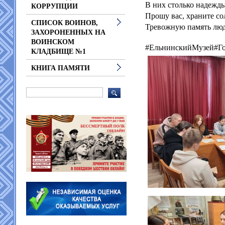
В них столько надежд
КОРРУПЦИИ
Прошу вас, храните со
СПИСОК ВОИНОВ,
Тревожную память люд
ЗАХОРОНЕННЫХ НА
ВОИНСКОМ
#ЕльнинскийМузей#Го
КЛАДБИЩЕ №1
КНИГА ПАМЯТИ