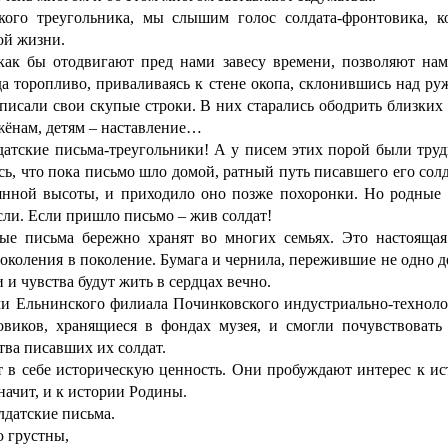
кого треугольника, мы слышим голос солдата-фронтовика, к
ой жизни.
ак бы отодвигают пред нами завесу времени, позволяют нам
да торопливо, приваливаясь к стене окопа, склонившись над р
 писали свои скупые строки. В них старались ободрить близких
 жёнам, детям – наставление…
датские письма-треугольники! А у писем этих порой были тру
сь, что пока письмо шло домой, ратный путь писавшего его сол
янной высоты, и приходило оно позже похоронки. Но родные н
сли. Если пришло письмо – жив солдат!
ые письма бережно хранят во многих семьях. Это настоящая
околения в поколение. Бумага и чернила, пережившие не одно д
и и чувства будут жить в сердцах вечно.
ми Ельнинского филиала Починковского индустриально-техноло
виков, хранящиеся в фондах музея, и смогли почувствовать
тва писавших их солдат.
т в себе историческую ценность. Они пробуждают интерес к ис
начит, и к истории Родины.
лдатские письма.
ю грустны,