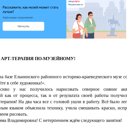
 АРТ-ТЕРАПИЯ ПО-МУЗЕЙНОМУ!
 базе Ельнинского районного историко-краеведческого музе со
те в себе художника!».
асиво у нас получилось нарисовать северное сияние ак
 как от процесса, так и от результата своей работы получил
-терапия! На два часа все с головой ушли в работу. Всё было ле
ым языком объяснила технику, учила смешивать краски, испр
меем рисовать.
мма Владимировна! С нетерпением ждём следующего занятия!