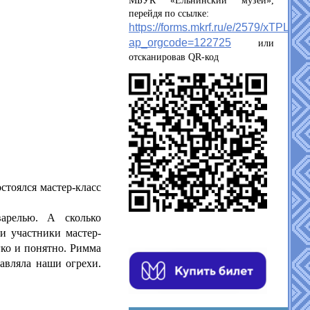
МБУК «Ельнинский музей»,
перейдя по ссылке:
https://forms.mkrf.ru/e/2579/xTPLeB
ap_orgcode=122725
или
отсканировав QR-код
стоялся мастер-класс
варелью. А сколько
и участники мастер-
гко и понятно. Римма
авляла наши огрехи.