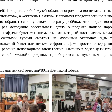
зей! Поверьте, любой музей обладает огромным воспитательным
спонатов», а «обитель Памяти». Используя представленные в э
о обращаться к чувствам и сердцу ребёнка, что в деле вос
раз методично рассказывать детям о подвиге нашего нар
 и эффект будет меньшим, чем тот, который достигается, когд
 сжатыми губами смотрит на музейный экспонат, будь т
ольский билет или письмо с фронта. Даже простое созерцани
 ребёнка неизгладимое впечатление. Именно в музее дети при
 своей «малой» родины, приобщаются к духовным ценно
дЗащитникаОтечества#80ЛетВеликойПобеды