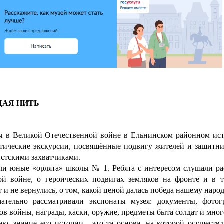
АЯ НИТЬ
ы в Великой Отечественной войне в Ельнинском районном ист
атические экскурсии, посвящённые подвигу жителей и защитни
истскими захватчиками.
ли юные «орлята» школы № 1. Ребята с интересом слушали рас
й войне, о героических подвигах земляков на фронте и в т
 и не вернулись, о том, какой ценой далась победа нашему народ
ательно рассматривали экспонаты музея: документы, фотог
в войны, награды, каски, оружие, предметы быта солдат и мног
ю, знание его истории - это та основа, на которой осуществ