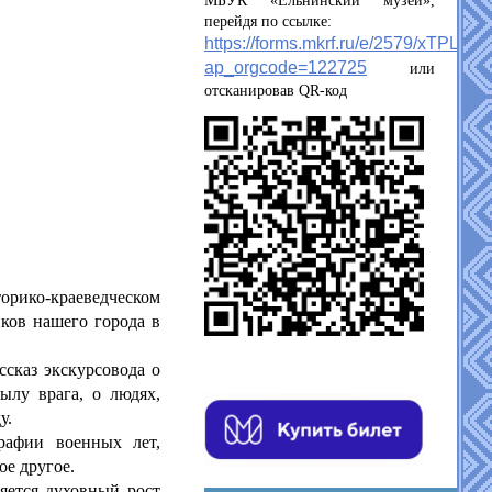
МБУК «Ельнинский музей»,
перейдя по ссылке:
https://forms.mkrf.ru/e/2579/xTPLeB
ap_orgcode=122725
или
отсканировав QR-код
орико-краеведческом
ков нашего города в
сказ экскурсовода о
ылу врага, о людях,
у.
рафии военных лет,
ое другое.
ляется духовный рост