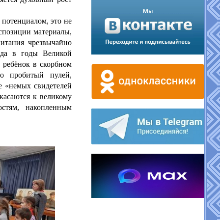
 потенциалом, это не
кспозиции материалы,
питания чрезвычайно
ода в годы Великой
а ребёнок в скорбном
о пробитый пулей,
е «немых свидетелей
касаются к великому
стям, накопленным