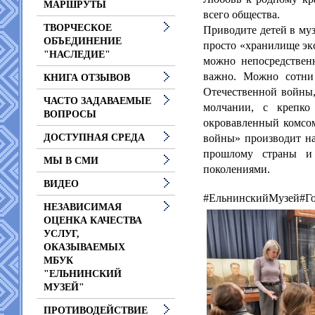
МАРШРУТЫ
всего общества.
ТВОРЧЕСКОЕ
Приводите детей в му
ОБЪЕДИНЕНИЕ
просто «хранилище эк
"НАСЛЕДИЕ"
можно непосредственн
важно. Можно сотни 
КНИГА ОТЗЫВОВ
Отечественной войны,
ЧАСТО ЗАДАВАЕМЫЕ
молчании, с крепко
ВОПРОСЫ
окровавленный комсом
войны» производит на
ДОСТУПНАЯ СРЕДА
прошлому страны и
МЫ В СМИ
поколениями.
ВИДЕО
#ЕльнинскийМузей#Го
НЕЗАВИСИМАЯ
ОЦЕНКА КАЧЕСТВА
УСЛУГ,
ОКАЗЫВАЕМЫХ
МБУК
"ЕЛЬНИНСКИЙ
МУЗЕЙ"
ПРОТИВОДЕЙСТВИЕ