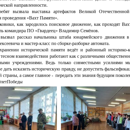
ческой направленности.
ебят вызвала выставка артефактов Великой Отечественно
я проведения «Вахт Памяти».
ковики, как зародилось поисковое движение, как проходят Вах
ль командира ПО «Гвардеец» Владимир Семёнов.
вызвал рассказ начальника штаба юнармейского движения в
сеевича и мастер-класс по сборке-разборке автомата.
хранении исторической памяти ведёт и районный историко-к
в тесном взаимодействии работают как с различными обществе
ьными учреждениями. Ведь только совместными усилиями м
не дать исказить историческую правду, не допустить фальсифик
 страны, а самое главное - передать эти знания будущим поколе
0летПобеды