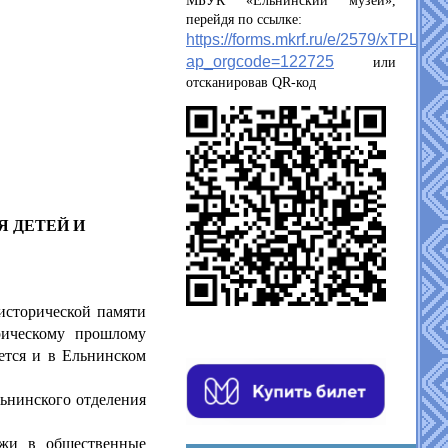
МБУК «Ельнинский музей»,
перейдя по ссылке:
https://forms.mkrf.ru/e/2579/xTPLeB
ap_orgcode=122725
или
отсканировав QR-код
 ДЕТЕЙ И
исторической памяти
рическому прошлому
ется и в Ельнинском
ьнинского отделения
ёжи в общественные