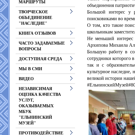
МАРШРУТЫ
объединения патриоти
Большой интерес у р
ТВОРЧЕСКОЕ
ОБЪЕДИНЕНИЕ
поисковиками во врем
"НАСЛЕДИЕ"
О том, кто такие поис
школьникам заместите
КНИГА ОТЗЫВОВ
Не меньший интерес 
ЧАСТО ЗАДАВАЕМЫЕ
Архипова Михаила Алек
ВОПРОСЫ
Большую работу в со
сотрудники которого 
ДОСТУПНАЯ СРЕДА
так и с образовател
МЫ В СМИ
культурное наследие, 
великой истории нашей
ВИДЕО
#ЕльнинскийМузей#8
НЕЗАВИСИМАЯ
ОЦЕНКА КАЧЕСТВА
УСЛУГ,
ОКАЗЫВАЕМЫХ
МБУК
"ЕЛЬНИНСКИЙ
МУЗЕЙ"
ПРОТИВОДЕЙСТВИЕ