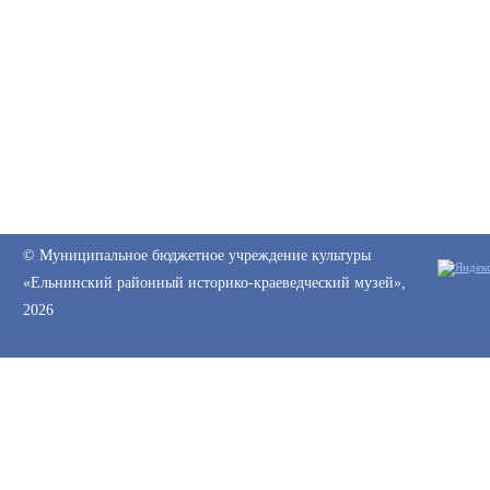
© Муниципальное бюджетное учреждение культуры
«Ельнинский районный историко-краеведческий музей»,
2026
Web-canape —
создание сайтов
и
продвижение