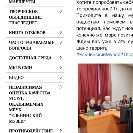
Хотите попробовать себя
МАРШРУТЫ
то прекрасное? Тогда ва
ТВОРЧЕСКОЕ
Приходите в нашу м
ОБЪЕДИНЕНИЕ
радостью поможем в
"НАСЛЕДИЕ"
потенциал. Вас ждут нов
КНИГА ОТЗЫВОВ
конечно же, море позит
Ждем вас уже в эту су
ЧАСТО ЗАДАВАЕМЫЕ
шанс творить!
ВОПРОСЫ
#ЕльнинскийМузей
#Тво
ДОСТУПНАЯ СРЕДА
МЫ В СМИ
ВИДЕО
НЕЗАВИСИМАЯ
ОЦЕНКА КАЧЕСТВА
УСЛУГ,
ОКАЗЫВАЕМЫХ
МБУК
"ЕЛЬНИНСКИЙ
МУЗЕЙ"
ПРОТИВОДЕЙСТВИЕ