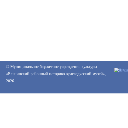
© Муниципальное бюджетное учреждение культуры
«Ельнинский районный историко-краеведческий музей»,
2026
Web-canape —
создание сайтов
и
продвижение