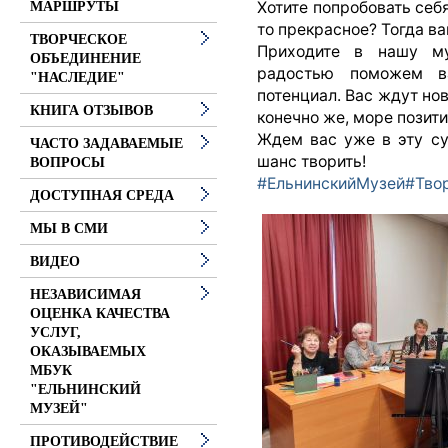
Хотите попробовать себя
МАРШРУТЫ
то прекрасное? Тогда ва
ТВОРЧЕСКОЕ
Приходите в нашу м
ОБЪЕДИНЕНИЕ
радостью поможем в
"НАСЛЕДИЕ"
потенциал. Вас ждут нов
КНИГА ОТЗЫВОВ
конечно же, море позит
Ждем вас уже в эту су
ЧАСТО ЗАДАВАЕМЫЕ
шанс творить!
ВОПРОСЫ
#ЕльнинскийМузей
#Тво
ДОСТУПНАЯ СРЕДА
МЫ В СМИ
ВИДЕО
НЕЗАВИСИМАЯ
ОЦЕНКА КАЧЕСТВА
УСЛУГ,
ОКАЗЫВАЕМЫХ
МБУК
"ЕЛЬНИНСКИЙ
МУЗЕЙ"
ПРОТИВОДЕЙСТВИЕ