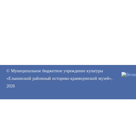
© Муниципальное бюджетное учреждение культуры
«Ельнинский районный историко-краеведческий музей»,
2026
Web-canape —
создание сайтов
и
продвижение