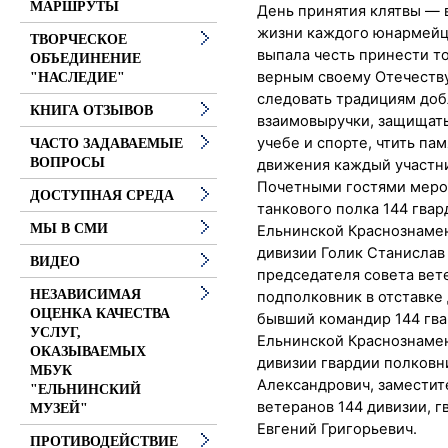
МАРШРУТЫ
День принятия клятвы — 
жизни каждого юнармейца
ТВОРЧЕСКОЕ
выпала честь принести
то
ОБЪЕДИНЕНИЕ
верным своему Отечеству
"НАСЛЕДИЕ"
следовать традициям доб
КНИГА ОТЗЫВОВ
взаимовыручки, защищать
учебе и спорте, чтить пам
ЧАСТО ЗАДАВАЕМЫЕ
ВОПРОСЫ
движения каждый участни
Почетными гостями мероп
ДОСТУПНАЯ СРЕДА
танкового полка 144 гва
МЫ В СМИ
Ельнинской Краснознаме
дивизии Голик Станислав
ВИДЕО
председателя совета вет
НЕЗАВИСИМАЯ
подполковник в отставке
ОЦЕНКА КАЧЕСТВА
бывший командир 144 гв
УСЛУГ,
Ельнинской Краснознаме
ОКАЗЫВАЕМЫХ
дивизии гвардии полков
МБУК
Александрович, заместит
"ЕЛЬНИНСКИЙ
ветеранов 144 дивизии, 
МУЗЕЙ"
Евгений Григорьевич.
ПРОТИВОДЕЙСТВИЕ