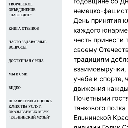
годовщине со Дн
ТВОРЧЕСКОЕ
немецко-фашистс
ОБЪЕДИНЕНИЕ
"НАСЛЕДИЕ"
День принятия к
каждого юнармей
КНИГА ОТЗЫВОВ
честь принести
т
ЧАСТО ЗАДАВАЕМЫЕ
ВОПРОСЫ
своему Отечеств
традициям добле
ДОСТУПНАЯ СРЕДА
взаимовыручки, 
МЫ В СМИ
учебе и спорте, 
движения каждый
ВИДЕО
Почетными гостя
НЕЗАВИСИМАЯ ОЦЕНКА
танкового полка
КАЧЕСТВА УСЛУГ,
ОКАЗЫВАЕМЫХ МБУК
Ельнинской Крас
"ЕЛЬНИНСКИЙ МУЗЕЙ"
дивизии Голик С