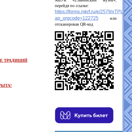
МБУК «Ельнинский музей»,
перейдя по ссылке:
https://forms.mkrf.ru/e/2579/xTPLeB
ap_orgcode=122725
или
отсканировав QR-код
ИЕ ТРАДИЦИЙ
РЫТА!