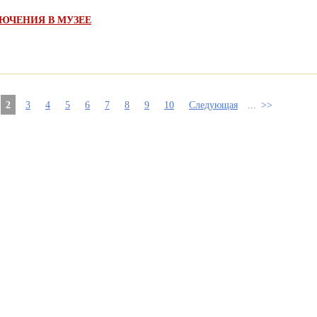
ЮЧЕНИЯ В МУЗЕЕ
2
3
4
5
6
7
8
9
10
Следующая
...
>>