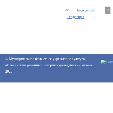
<<
...
Предыдущая
1
2
Следующая
...
>>
© Муниципальное бюджетное учреждение культуры
«Ельнинский районный историко-краеведческий музей»,
2026
Web-canape —
создание сайтов
и
продвижение