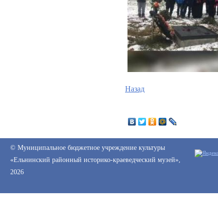
Назад
© Муниципальное бюджетное учреждение культуры
«Ельнинский районный историко-краеведческий музей»,
2026
Web-canape —
создание сайтов
и
продвижение