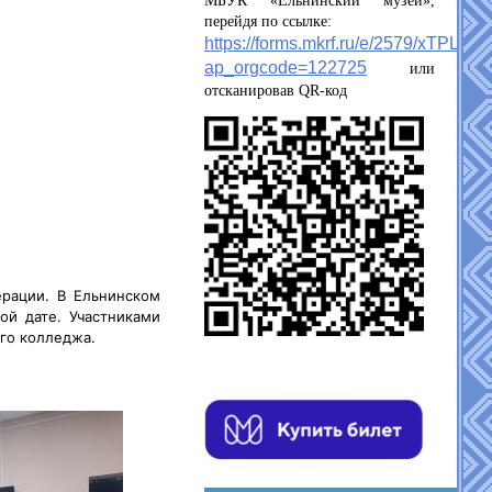
МБУК «Ельнинский музей»,
перейдя по ссылке:
https://forms.mkrf.ru/e/2579/xTPLeB
ap_orgcode=122725
или
отсканировав QR-код
ерации. В Ельнинском
ой дате. Участниками
го колледжа.