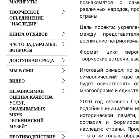
познакомятся с сам
МАРШРУТЫ
различных народов, пр
ТВОРЧЕСКОЕ
страны.
ОБЪЕДИНЕНИЕ
"НАСЛЕДИЕ"
Цель проекта: укрепл
между представител
КНИГА ОТЗЫВОВ
воспитание патриотизма 
ЧАСТО ЗАДАВАЕМЫЕ
ВОПРОСЫ
Формат: цикл мероп
творческие встречи, выс
ДОСТУПНАЯ СРЕДА
Итоговый символ: по з
МЫ В СМИ
символический «цвето
ВИДЕО
будет олицетворять от
многообразие и единств
НЕЗАВИСИМАЯ
ОЦЕНКА КАЧЕСТВА
2026 год объявлен Год
УСЛУГ,
подобные инициативы и
ОКАЗЫВАЕМЫХ
исторической памяти,
МБУК
"ЕЛЬНИНСКИЙ
согласия и формиров
МУЗЕЙ"
наследию страны. Прое
— это не только образ
ПРОТИВОДЕЙСТВИЕ