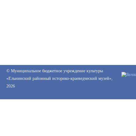
© Муниципальное бюджетное учреждение культуры
«Ельнинский районный историко-краеведческий музей»,
2026
Web-canape —
создание сайтов
и
продвижение