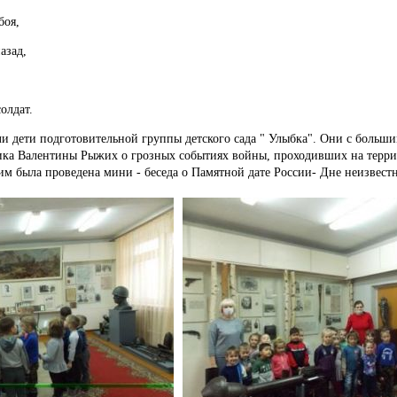
боя,
азад,
олдат.
ли дети подготовительной группы детского сада " Улыбка".
Они с больши
ника Валентины Рыжих о грозных событиях войны, проходивших на терри
 им была проведена мини - беседа о Памятной дате России- Дне неизвестн