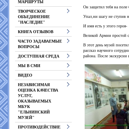
МАРШРУТЫ
Он защитил тебя на поле 
ТВОРЧЕСКОЕ
Упал,ни шагу не ступив н
ОБЪЕДИНЕНИЕ
"НАСЛЕДИЕ"
И имя есть у этого героя-
КНИГА ОТЗЫВОВ
Великой Армии простой с
ЧАСТО ЗАДАВАЕМЫЕ
В этот день музей посети
ВОПРОСЫ
рассказ научного сотруд
района.
​После экскурсии
ДОСТУПНАЯ СРЕДА
МЫ В СМИ
ВИДЕО
НЕЗАВИСИМАЯ
ОЦЕНКА КАЧЕСТВА
УСЛУГ,
ОКАЗЫВАЕМЫХ
МБУК
"ЕЛЬНИНСКИЙ
МУЗЕЙ"
ПРОТИВОДЕЙСТВИЕ