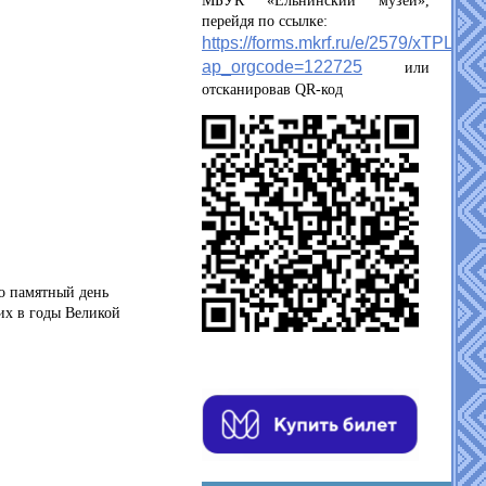
МБУК «Ельнинский музей»,
перейдя по ссылке:
https://forms.mkrf.ru/e/2579/xTPLeB
ap_orgcode=122725
или
отсканировав QR-код
о памятный день
их в годы Великой