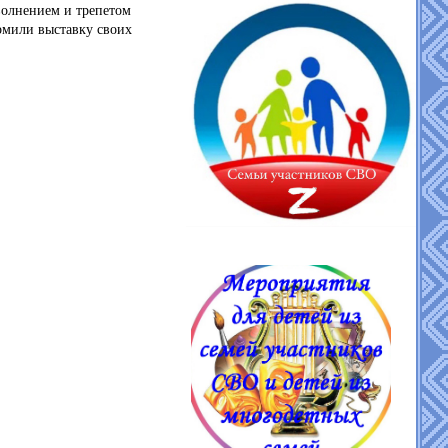
 волнением и трепетом
рмили выставку своих