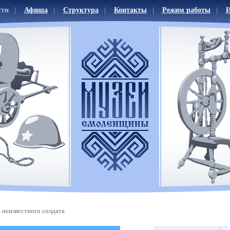
сти
Афиша
Структура
Контакты
Режим работы
И
 неизвестного солдата