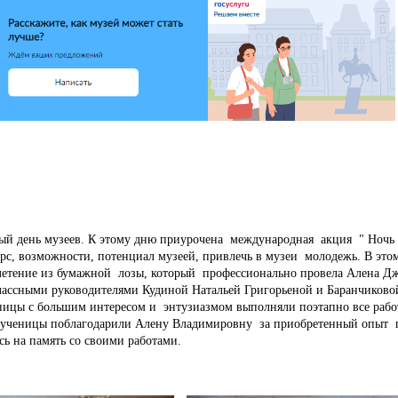
 день музеев. К этому дню приурочена международная акция " Ночь 
урс, возможности, потенциал музеей, привлечь в музеи молодежь. В это
плетение из бумажной лозы, который профессионально провела Алена Д
лассными руководителями Кудиной Натальей Григорьеной и Баранчиков
цы с большим интересом и энтузиазмом выполняли поэтапно все работ
и ученицы поблагодарили Алену Владимировну за приобретенный опыт 
ь на память со своими работами.