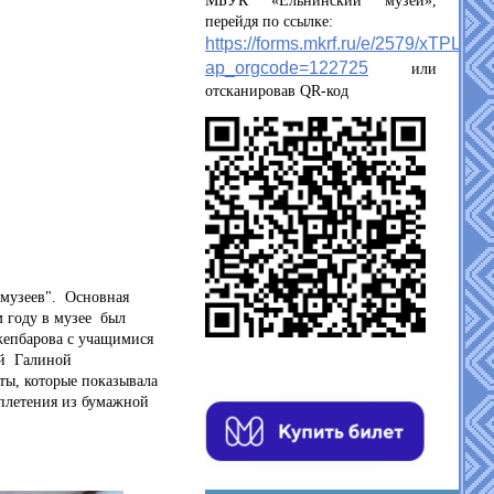
МБУК «Ельнинский музей»,
перейдя по ссылке:
https://forms.mkrf.ru/e/2579/xTPLeB
ap_orgcode=122725
или
отсканировав QR-код
музеев". Основная
м году в музее был
жепбарова с учащимися
ой Галиной
ы, которые показывала
плетения из бумажной