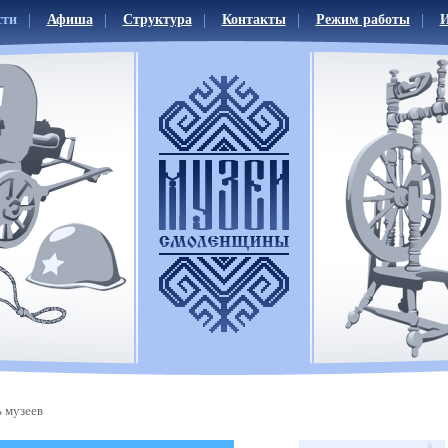
сти
Афиша
Структура
Контакты
Режим работы
И
 музеев