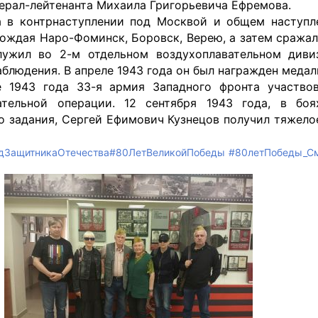
ерал-лейтенанта Михаила Григорьевича Ефремова.
а в контрнаступлении под Москвой и общем наступл
бождая Наро-Фоминск, Боровск, Верею, а затем сража
служил во 2-м отдельном воздухоплавательном диви
блюдения. В апреле 1943 года он был награжден медаль
ре 1943 года 33-я армия Западного фронта участво
ательной операции. 12 сентября 1943 года, в бо
о задания, Сергей Ефимович Кузнецов получил тяжело
дЗащитникаОтечества
#80ЛетВеликойПобеды
#80летПобеды_С