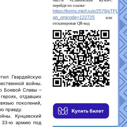
МБУК «Ельнинский музей»,
перейдя по ссылке:
https://forms.mkrf.ru/e/2579/xTPLeB
ap_orgcode=122725
или
отсканировав QR-код
етил Гвардейскую
чественной войны.
ер Боевой Славы –
 героях, отдавших
вязью поколений,
ю правду.
йны. Кунцевский
в 33-ю армию под