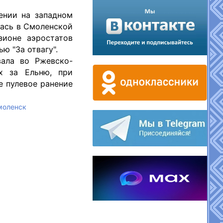
ении на западном
лась в Смоленской
зионе аэростатов
ю "За отвагу".
вала во Ржевско-
ях за Ельню, при
е пулевое ранение
моленск