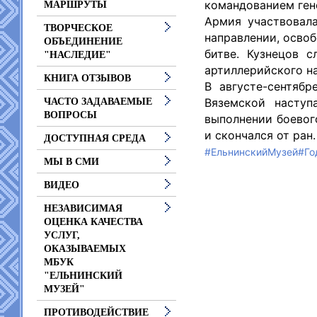
командованием ген
МАРШРУТЫ
Армия участвовал
ТВОРЧЕСКОЕ
направлении, осво
ОБЪЕДИНЕНИЕ
битве. Кузнецов 
"НАСЛЕДИЕ"
артиллерийского на
КНИГА ОТЗЫВОВ
В августе-сентяб
Вяземской наступ
ЧАСТО ЗАДАВАЕМЫЕ
ВОПРОСЫ
выполнении боевог
и скончался от ран.
ДОСТУПНАЯ СРЕДА
#ЕльнинскийМузей
#Го
МЫ В СМИ
ВИДЕО
НЕЗАВИСИМАЯ
ОЦЕНКА КАЧЕСТВА
УСЛУГ,
ОКАЗЫВАЕМЫХ
МБУК
"ЕЛЬНИНСКИЙ
МУЗЕЙ"
ПРОТИВОДЕЙСТВИЕ