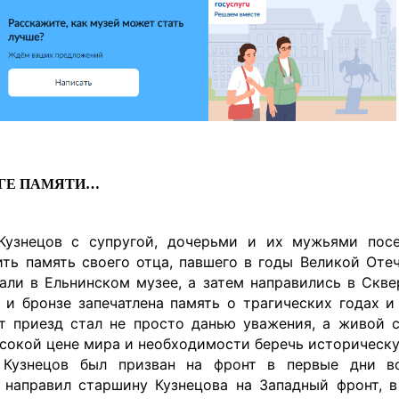
ОГЕ ПАМЯТИ…
Кузнецов с супругой, дочерьми и их мужьями пос
ить память своего отца, павшего в годы Великой Оте
али в Ельнинском музее, а затем направились в Скв
е и бронзе запечатлена память о трагических годах и
т приезд стал не просто данью уважения, а живой с
сокой цене мира и необходимости беречь историческу
Кузнецов был призван на фронт в первые дни во
 направил старшину Кузнецова на Западный фронт, 