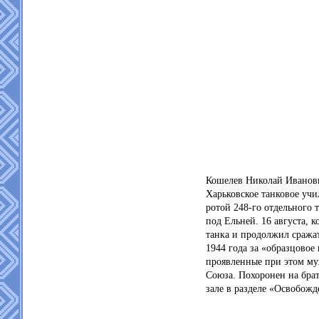
Кошелев Николай Иванови
Харьковское танковое уч
ротой 248-го отдельного 
под Ельней.
16 августа, 
танка и продолжил сражат
1944 года за «образцово
проявленные при этом му
Союза.
Похоронен на бра
зале в разделе «Освобож