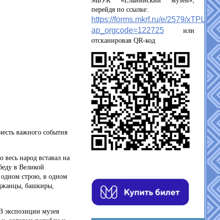
МБУК «Ельнинский музей»,
перейдя по ссылке:
https://forms.mkrf.ru/e/2579/xTPLeB
ap_orgcode=122725
или
отсканировав QR-код
честь важного события
 весь народ вставал на
беду в Великой
 одном строю, в одном
йджанцы, башкиры,
В экспозиции музея