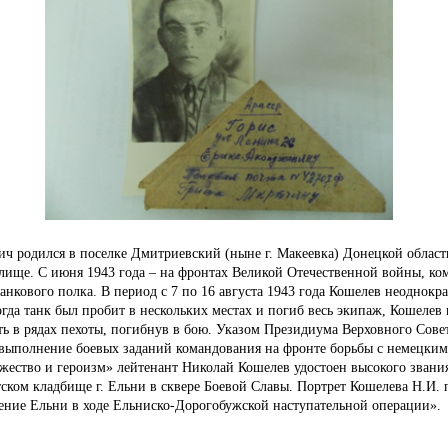
ч родился в поселке Дмитриевский (ныне г.
Макеевка) Донецкой облас
илище.
С июня 1943 года – на фронтах Великой Отечественной войны, ко
танкового полка.
В период с 7 по 16 августа 1943 года Кошелев неоднокра
когда танк был пробит в нескольких местах и погиб весь экипаж, Кошелев
ь в рядах пехоты, погибнув в бою.
Указом Президиума Верховного Совет
е выполнение боевых заданий командования на фронте борьбы с немецки
жество и героизм» лейтенант Николай Кошелев удостоен высокого звания
тском кладбище г.
Ельни в сквере Боевой Славы.
Портрет Кошелева Н.
И.
дение Ельни в ходе Ельниско-Дорогобужской наступательной операции».