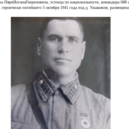
а ПяриИоганаГенриховича, эстонца по национальности, командира 688 с
 героически погибшего 5 октября 1941 года под д.
Ушаковом, размещена 