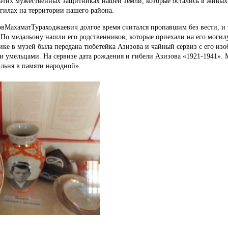
этих мужественных защитниках нашей земли, которые остались в живых 
гилах на территории нашего района.
МахаматТураходжаевич долгое время считался пропавшим без вести, и т
.
По медальону нашли его родственников, которые приехали на его могил
ике в музей была передана тюбетейка Азизова и чайный сервиз с его из
и умельцами.
На сервизе дата рождения и гибели Азизова «1921-1941».
льня в памяти народной».