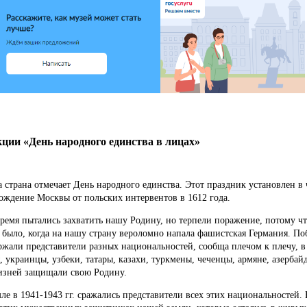
кции «День народного единства в лицах»
а страна отмечает День народного единства.
Этот праздник установлен в 
ождение Москвы от польских интервентов в 1612 года.
время пытались захватить нашу Родину, но терпели поражение, потому что
 было, когда на нашу страну вероломно напала фашистская Германия.
По
ржали представители разных национальностей, сообща плечом к плечу, в
, украинцы, узбеки, татары, казахи, туркмены, чеченцы, армяне, азерба
изней защищали свою Родину.
ле в 1941-1943 гг.
сражались представители всех этих национальностей.