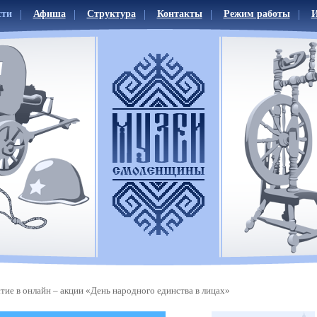
сти
Афиша
Структура
Контакты
Режим работы
И
тие в онлайн – акции «День народного единства в лицах»