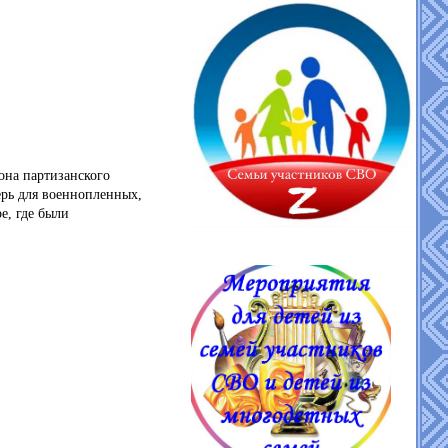
она партизанского
ерь для военнопленных,
е, где были