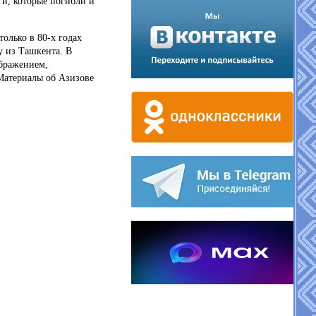
и, которые погибли и
олько в 80-х годах
у из Ташкента.
В
ображением,
Материалы об Азизове