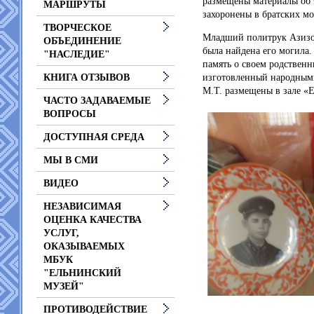
размещены материалы об 
МАРШРУТЫ
захоронены в братских мо
ТВОРЧЕСКОЕ
Младший политрук Азизов
ОБЪЕДИНЕНИЕ
была найдена его могила
"НАСЛЕДИЕ"
память о своем родственн
изготовленный народным
КНИГА ОТЗЫВОВ
М.
Т.
размещены в зале «Е
ЧАСТО ЗАДАВАЕМЫЕ
ВОПРОСЫ
ДОСТУПНАЯ СРЕДА
МЫ В СМИ
ВИДЕО
НЕЗАВИСИМАЯ
ОЦЕНКА КАЧЕСТВА
УСЛУГ,
ОКАЗЫВАЕМЫХ
МБУК
"ЕЛЬНИНСКИЙ
МУЗЕЙ"
ПРОТИВОДЕЙСТВИЕ