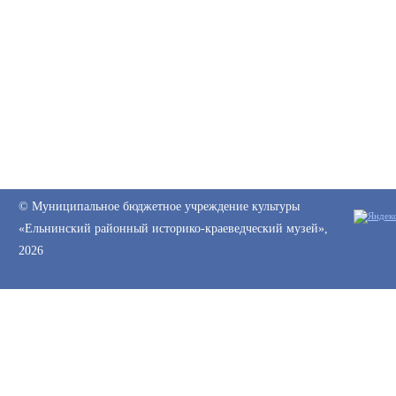
© Муниципальное бюджетное учреждение культуры
«Ельнинский районный историко-краеведческий музей»,
2026
Web-canape —
создание сайтов
и
продвижение