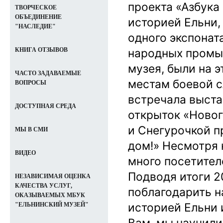
проекта «Азбука
ТВОРЧЕСКОЕ
ОБЪЕДИНЕНИЕ
историей Ельни,
"НАСЛЕДИЕ"
одного экспонат
народных промыс
КНИГА ОТЗЫВОВ
музея, были на 
ЧАСТО ЗАДАВАЕМЫЕ
местам боевой с
ВОПРОСЫ
встречала выста
ДОСТУПНАЯ СРЕДА
открыток «Ново
и Снегурочкой п
МЫ В СМИ
дом!» Несмотря 
ВИДЕО
много посетител
Подводя итоги 2
НЕЗАВИСИМАЯ ОЦЕНКА
КАЧЕСТВА УСЛУГ,
поблагодарить н
ОКАЗЫВАЕМЫХ МБУК
историей Ельни 
"ЕЛЬНИНСКИЙ МУЗЕЙ"
Вам, мы научили