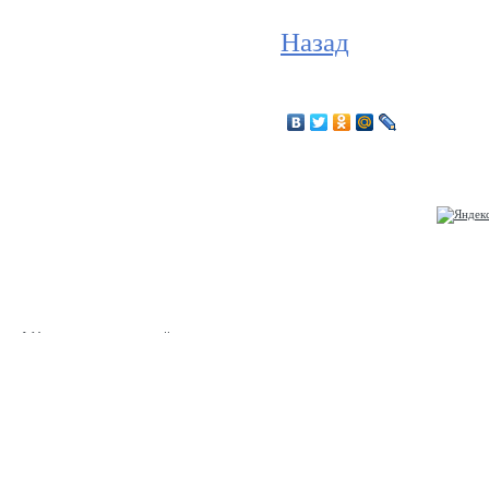
Назад
© Муниципальное бюджетное учреждение культуры
«Ельнинский районный историко-краеведческий музей»,
2026
Web-canape —
создание сайтов
и
продвижение