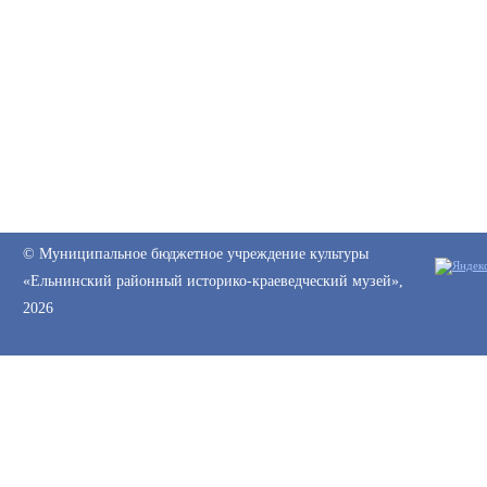
© Муниципальное бюджетное учреждение культуры
«Ельнинский районный историко-краеведческий музей»,
2026
Web-canape —
создание сайтов
и
продвижение