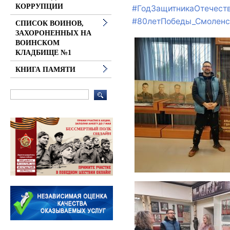
КОРРУПЦИИ
#ГодЗащитникаОтечест
#80летПобеды_Смоленс
СПИСОК ВОИНОВ,
ЗАХОРОНЕННЫХ НА
ВОИНСКОМ
КЛАДБИЩЕ №1
КНИГА ПАМЯТИ