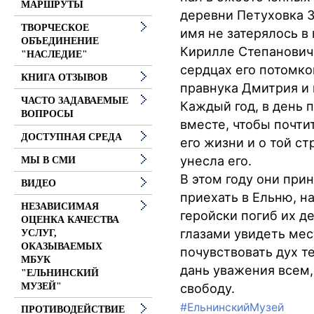
МАРШРУТЫ
деревни Петуховка 3 
ТВОРЧЕСКОЕ
имя не затерялось в
ОБЪЕДИНЕНИЕ
Кирилле Степанович
"НАСЛЕДИЕ"
сердцах его потомко
КНИГА ОТЗЫВОВ
правнука Дмитрия и
ЧАСТО ЗАДАВАЕМЫЕ
Каждый год, в день 
ВОПРОСЫ
вместе, чтобы почтит
ДОСТУПНАЯ СРЕДА
его жизни и о той с
унесла его.
МЫ В СМИ
В этом году они при
ВИДЕО
приехать в Ельню, н
НЕЗАВИСИМАЯ
геройски погиб их д
ОЦЕНКА КАЧЕСТВА
глазами увидеть мес
УСЛУГ,
ОКАЗЫВАЕМЫХ
почувствовать дух т
МБУК
дань уважения всем,
"ЕЛЬНИНСКИЙ
свободу.
МУЗЕЙ"
#ЕльнинскийМузей
ПРОТИВОДЕЙСТВИЕ