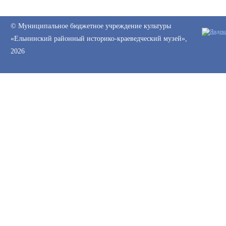
© Муниципальное бюджетное учреждение культуры
«Ельнинский районный историко-краеведческий музей»,
2026
Web-canape —
создание сайтов
и
продвижение