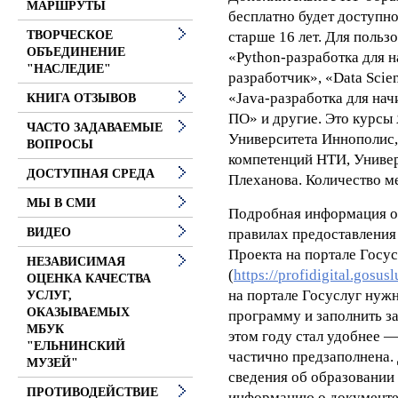
МАРШРУТЫ
бесплатно будет доступн
старше 16 лет. Для польз
ТВОРЧЕСКОЕ
ОБЪЕДИНЕНИЕ
«Python-разработка для 
"НАСЛЕДИЕ"
разработчик», «Data Scie
«Java-разработка для на
КНИГА ОТЗЫВОВ
ПО» и другие. Это курсы 
ЧАСТО ЗАДАВАЕМЫЕ
Университета Иннополис,
ВОПРОСЫ
компетенций НТИ, Универ
ДОСТУПНАЯ СРЕДА
Плеханова. Количество м
МЫ В СМИ
Подробная информация об
правилах предоставления
ВИДЕО
Проекта на портале Госу
НЕЗАВИСИМАЯ
(
https://profidigital.gosusl
ОЦЕНКА КАЧЕСТВА
на портале Госуслуг ну
УСЛУГ,
ОКАЗЫВАЕМЫХ
программу и заполнить з
МБУК
этом году стал удобнее —
"ЕЛЬНИНСКИЙ
частично предзаполнена.
МУЗЕЙ"
сведения об образовании 
ПРОТИВОДЕЙСТВИЕ
информацию о документе