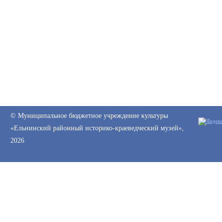
© Муниципальное бюджетное учреждение культуры
«Ельнинский районный историко-краеведческий музей»,
2026
Web-canape —
создание сайтов
и
продвижение