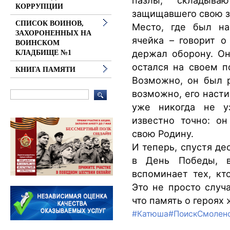
пазлы, складыва
КОРРУПЦИИ
защищавшего свою 
СПИСОК ВОИНОВ,
Место, где был на
ЗАХОРОНЕННЫХ НА
ячейка – говорит о
ВОИНСКОМ
держал оборону. Он
КЛАДБИЩЕ №1
остался на своем п
КНИГА ПАМЯТИ
Возможно, он был р
возможно, его насти
уже никогда не у
известно точно: он
свою Родину.
И теперь, спустя де
в День Победы, в
вспоминает тех, кт
Это не просто случа
что память о героях 
#Катюша
#ПоискСмолен