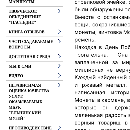
стрелковой ячейке,
МАРШРУТЫ
были обнаружены ос
ТВОРЧЕСКОЕ
Вместе с останкам
ОБЪЕДИНЕНИЕ
"НАСЛЕДИЕ"
вещи, сохранившиес
монеты, винтовка М
КНИГА ОТЗЫВОВ
ремень.
ЧАСТО ЗАДАВАЕМЫЕ
Находка в День По
ВОПРОСЫ
трогательна. О
ДОСТУПНАЯ СРЕДА
заплаченной за ми
МЫ В СМИ
миллионах не верн
ВИДЕО
Каждый найденный с
и ржавый металл, 
НЕЗАВИСИМАЯ
ОЦЕНКА КАЧЕСТВА
написанная истор
УСЛУГ,
Монеты в кармане, 
ОКАЗЫВАЕМЫХ
которые он держ
МБУК
"ЕЛЬНИНСКИЙ
маленькая радость 
МУЗЕЙ"
верный товарищ в 
ПРОТИВОДЕЙСТВИЕ