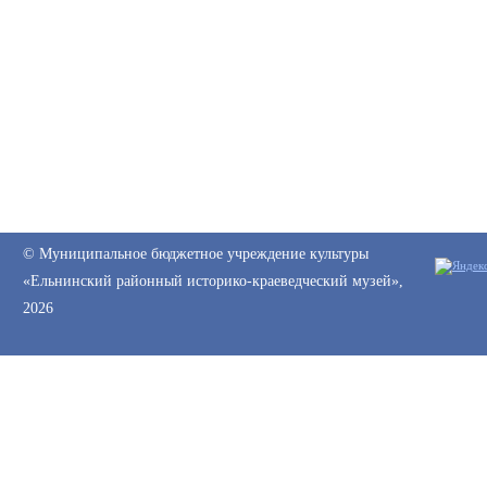
© Муниципальное бюджетное учреждение культуры
«Ельнинский районный историко-краеведческий музей»,
2026
Web-canape —
создание сайтов
и
продвижение